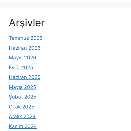
Arşivler
Temmuz 2026
Haziran 2026
Mayıs 2026
Eylül 2025
Haziran 2025
Mayıs 2025
Şubat 2025
Ocak 2025
Aralık 2024
Kasım 2024