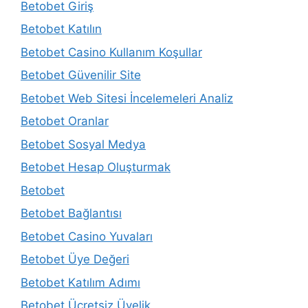
Betobet Giriş
Betobet Katılın
Betobet Casino Kullanım Koşullar
Betobet Güvenilir Site
Betobet Web Sitesi İncelemeleri Analiz
Betobet Oranlar
Betobet Sosyal Medya
Betobet Hesap Oluşturmak
Betobet
Betobet Bağlantısı
Betobet Casino Yuvaları
Betobet Üye Değeri
Betobet Katılım Adımı
Betobet Ücretsiz Üyelik