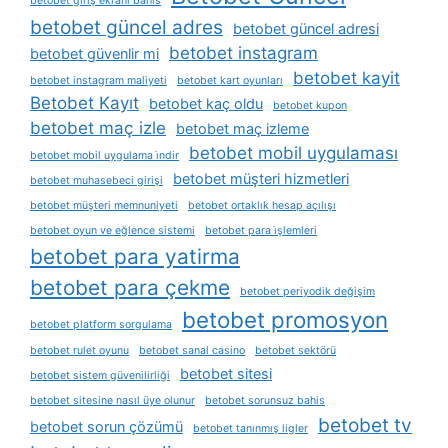
betobet giriş ekranı bahis
betobet güncel adres
betobet güncel adresi
betobet instagram
betobet güvenlir mi
betobet kayit
betobet instagram maliyeti
betobet kart oyunları
Betobet Kayıt
betobet kaç oldu
betobet kupon
betobet maç izle
betobet maç izleme
betobet mobil uygulaması
betobet mobil uygulama i̇ndir
betobet müşteri hizmetleri
betobet muhasebeci girişi
betobet müşteri memnuniyeti
betobet ortaklık hesap açılışı
betobet oyun ve eğlence sistemi
betobet para i̇şlemleri
betobet para yatirma
betobet para çekme
betobet periyodik değişim
betobet promosyon
betobet platform sorgulama
betobet rulet oyunu
betobet sanal casino
betobet sektörü
betobet sitesi
betobet sistem güvenilirliği
betobet sitesine nasıl üye olunur
betobet sorunsuz bahis
betobet tv
betobet sorun çözümü
betobet tanınmış ligler