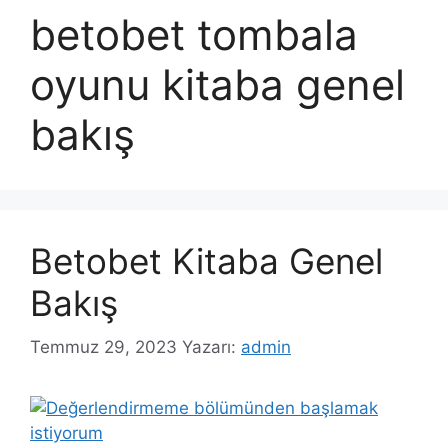
betobet tombala
oyunu kitaba genel
bakış
Betobet Kitaba Genel
Bakış
Temmuz 29, 2023
Yazarı:
admin