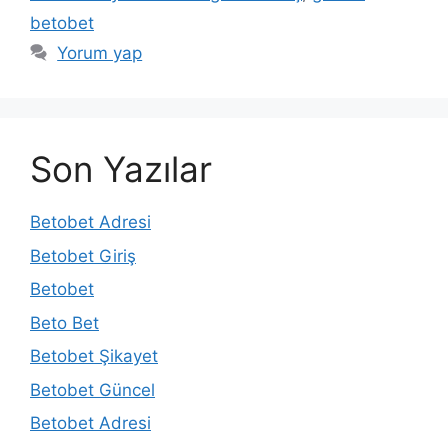
betobet
Yorum yap
Son Yazılar
Betobet Adresi
Betobet Giriş
Betobet
Beto Bet
Betobet Şikayet
Betobet Güncel
Betobet Adresi