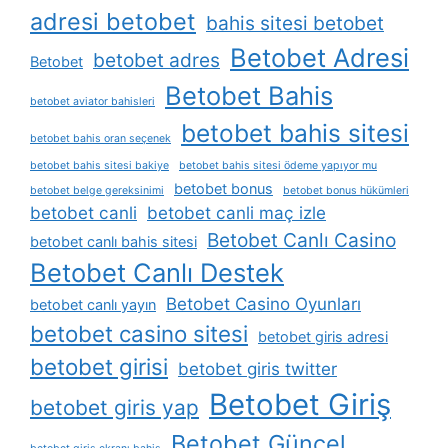
adresi betobet
bahis sitesi betobet
Betobet Adresi
betobet adres
Betobet
Betobet Bahis
betobet aviator bahisleri
betobet bahis sitesi
betobet bahis oran seçenek
betobet bahis sitesi bakiye
betobet bahis sitesi ödeme yapıyor mu
betobet bonus
betobet belge gereksinimi
betobet bonus hükümleri
betobet canli
betobet canli maç izle
Betobet Canlı Casino
betobet canlı bahis sitesi
Betobet Canlı Destek
Betobet Casino Oyunları
betobet canlı yayın
betobet casino sitesi
betobet giris adresi
betobet girisi
betobet giris twitter
Betobet Giriş
betobet giris yap
Betobet Güncel