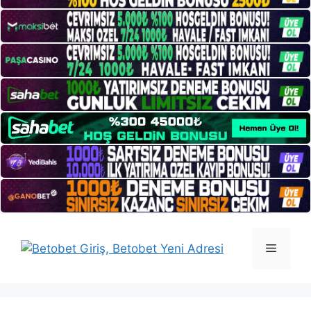
İçeriğe
atla
Menü