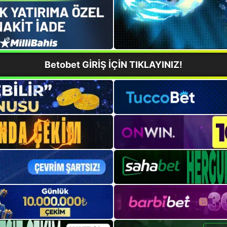
Betobet GİRİŞ İÇİN TIKLAYINIZ!