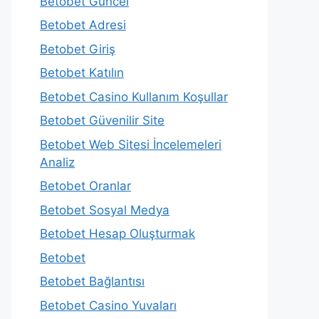
Betobet Güncel
Betobet Adresi
Betobet Giriş
Betobet Katılın
Betobet Casino Kullanım Koşullar
Betobet Güvenilir Site
Betobet Web Sitesi İncelemeleri
Analiz
Betobet Oranlar
Betobet Sosyal Medya
Betobet Hesap Oluşturmak
Betobet
Betobet Bağlantısı
Betobet Casino Yuvaları