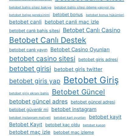
betobet bahis sitesi bakiye
betobet bahis sitesi ödeme yapıyor mu
betobet bonus
betobet belge gereksinimi
betobet bonus hükümleri
betobet canli
betobet canli maç izle
Betobet Canlı Casino
betobet canlı bahis sitesi
Betobet Canlı Destek
Betobet Casino Oyunları
betobet canlı yayın
betobet casino sitesi
betobet giris adresi
betobet girisi
betobet giris twitter
Betobet Giriş
betobet giris yap
Betobet Güncel
betobet giriş ekranı bahis
betobet güncel adres
betobet güncel adresi
betobet instagram
betobet güvenlir mi
betobet kayit
betobet instagram maliyeti
betobet kart oyunları
Betobet Kayıt
betobet kaç oldu
betobet kupon
betobet maç izle
betobet maç izleme