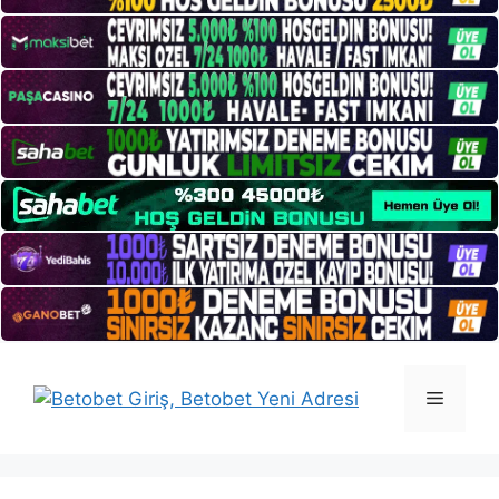
İçeriğe
atla
Menü