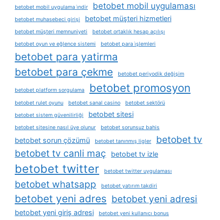
betobet mobil uygulaması
betobet mobil uygulama i̇ndir
betobet müşteri hizmetleri
betobet muhasebeci girişi
betobet müşteri memnuniyeti
betobet ortaklık hesap açılışı
betobet oyun ve eğlence sistemi
betobet para i̇şlemleri
betobet para yatirma
betobet para çekme
betobet periyodik değişim
betobet promosyon
betobet platform sorgulama
betobet rulet oyunu
betobet sanal casino
betobet sektörü
betobet sitesi
betobet sistem güvenilirliği
betobet sitesine nasıl üye olunur
betobet sorunsuz bahis
betobet tv
betobet sorun çözümü
betobet tanınmış ligler
betobet tv canli maç
betobet tv izle
betobet twitter
betobet twitter uygulaması
betobet whatsapp
betobet yatırım takdiri
betobet yeni adres
betobet yeni adresi
betobet yeni giriş adresi
betobet yeni kullanıcı bonus