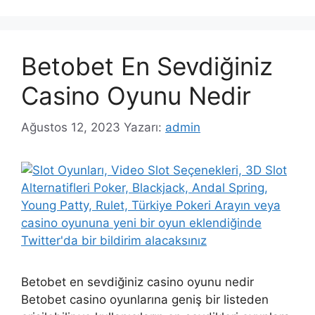
Betobet En Sevdiğiniz
Casino Oyunu Nedir
Ağustos 12, 2023
Yazarı:
admin
Betobet en sevdiğiniz casino oyunu nedir
Betobet casino oyunlarına geniş bir listeden