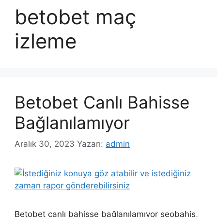
betobet maç
izleme
Betobet Canlı Bahisse
Bağlanılamıyor
Aralık 30, 2023
Yazarı:
admin
Betobet canlı bahisse bağlanılamıyor seobahis,