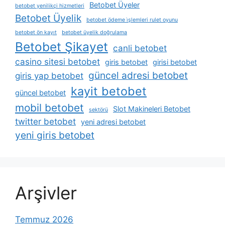
Betobet Üyeler
betobet yenilikçi hizmetleri
Betobet Üyelik
betobet ödeme i̇şlemleri rulet oyunu
betobet ön kayıt
betobet üyelik doğrulama
Betobet Şikayet
canli betobet
casino sitesi betobet
giris betobet
girisi betobet
güncel adresi betobet
giris yap betobet
kayit betobet
güncel betobet
mobil betobet
Slot Makineleri Betobet
sektörü
twitter betobet
yeni adresi betobet
yeni giris betobet
Arşivler
Temmuz 2026