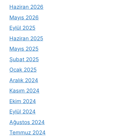
Haziran 2026
Mayıs 2026
Eylül 2025
Haziran 2025
Mayıs 2025
Şubat 2025
Ocak 2025
Aralık 2024
Kasım 2024
Ekim 2024
Eylül 2024
Ağustos 2024
Temmuz 2024