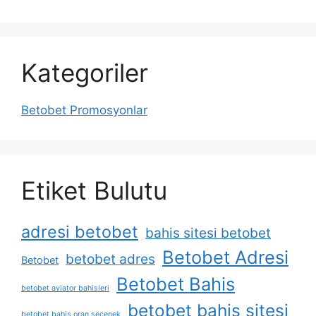
Kategoriler
Betobet Promosyonlar
Etiket Bulutu
adresi betobet
bahis sitesi betobet
Betobet Adresi
betobet adres
Betobet
Betobet Bahis
betobet aviator bahisleri
betobet bahis sitesi
betobet bahis oran seçenek