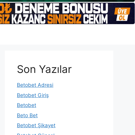
Son Yazılar
Betobet Adresi
Betobet Giriş
Betobet
Beto Bet
Betobet Şikayet