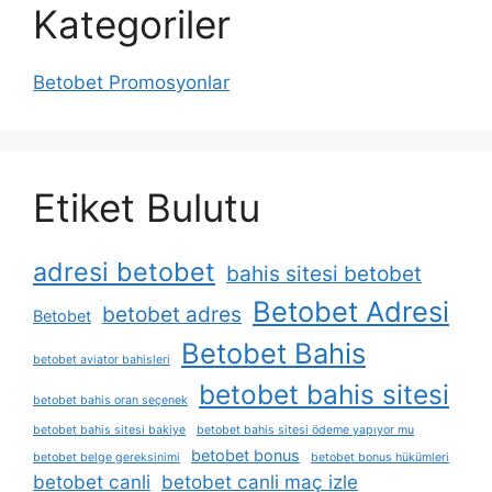
Kategoriler
Betobet Promosyonlar
Etiket Bulutu
adresi betobet
bahis sitesi betobet
Betobet Adresi
betobet adres
Betobet
Betobet Bahis
betobet aviator bahisleri
betobet bahis sitesi
betobet bahis oran seçenek
betobet bahis sitesi bakiye
betobet bahis sitesi ödeme yapıyor mu
betobet bonus
betobet belge gereksinimi
betobet bonus hükümleri
betobet canli
betobet canli maç izle