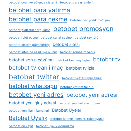
betobet oyun ve eğlence sistemi
betobet para i̇şlemleri
betobet para yatirma
betobet para çekme
betobet periyodik değişim
betobet promosyon
betobet platform sorgulama
betobet rulet oyunu
betobet sanal casino
betobet sektörü
betobet sitesi
betobet sistem güvenilirliği
betobet sitesine nasıl üye olunur
betobet sorunsuz bahis
betobet tv
betobet sorun çözümü
betobet tanınmış ligler
betobet tv canli maç
betobet tv izle
betobet twitter
betobet twitter uygulaması
betobet whatsapp
betobet yatırım takdiri
betobet yeni adres
betobet yeni adresi
betobet yeni giriş adresi
betobet yeni kullanıcı bonus
Betobet Üyeler
betobet yenilikçi hizmetleri
Betobet Üyelik
betobet ödeme i̇şlemleri rulet oyunu
betobet ön kayıt
betobet üyelik doğrulama