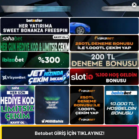
×
Betobet GİRİŞ İÇİN TIKLAYINIZ!