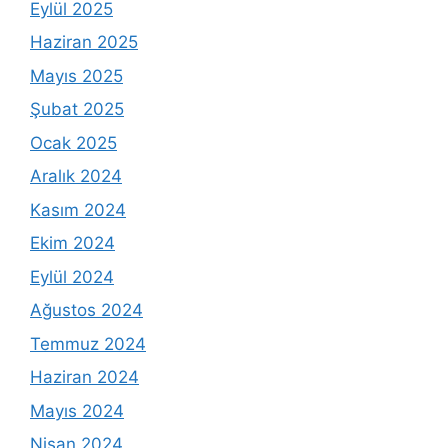
Eylül 2025
Haziran 2025
Mayıs 2025
Şubat 2025
Ocak 2025
Aralık 2024
Kasım 2024
Ekim 2024
Eylül 2024
Ağustos 2024
Temmuz 2024
Haziran 2024
Mayıs 2024
Nisan 2024