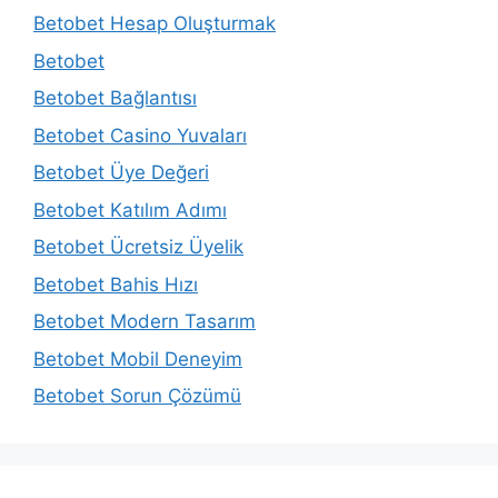
Betobet Hesap Oluşturmak
Betobet
Betobet Bağlantısı
Betobet Casino Yuvaları
Betobet Üye Değeri
Betobet Katılım Adımı
Betobet Ücretsiz Üyelik
Betobet Bahis Hızı
Betobet Modern Tasarım
Betobet Mobil Deneyim
Betobet Sorun Çözümü