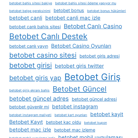
betobet bahis sitesi bakiye
betobet bahis sitesi ödeme yapıyor mu
betobet bonus
betobet belge gereksinimi
betobet bonus hükümleri
betobet canli
betobet canli maç izle
Betobet Canlı Casino
betobet canlı bahis sitesi
Betobet Canlı Destek
Betobet Casino Oyunları
betobet canlı yayın
betobet casino sitesi
betobet giris adresi
betobet girisi
betobet giris twitter
Betobet Giriş
betobet giris yap
Betobet Güncel
betobet giriş ekranı bahis
betobet güncel adres
betobet güncel adresi
betobet instagram
betobet güvenlir mi
betobet kayit
betobet instagram maliyeti
betobet kart oyunları
Betobet Kayıt
betobet kaç oldu
betobet kupon
betobet maç izle
betobet maç izleme
betobet mobil uygulaması