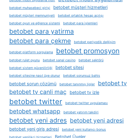
betobet mobil uygulama i̇ndir
betobet müşteri hizmetleri
betobet muhasebeci girişi
betobet müşteri memnuniyeti
betobet ortaklık hesap açılışı
betobet oyun ve eğlence sistemi
betobet para i̇şlemleri
betobet para yatirma
betobet para çekme
betobet periyodik değişim
betobet promosyon
betobet platform sorgulama
betobet rulet oyunu
betobet sanal casino
betobet sektörü
betobet sitesi
betobet sistem güvenilirliği
betobet sitesine nasıl üye olunur
betobet sorunsuz bahis
betobet tv
betobet sorun çözümü
betobet tanınmış ligler
betobet tv canli maç
betobet tv izle
betobet twitter
betobet twitter uygulaması
betobet whatsapp
betobet yatırım takdiri
betobet yeni adres
betobet yeni adresi
betobet yeni giriş adresi
betobet yeni kullanıcı bonus
Betobet Üyeler
betobet yenilikçi hizmetleri