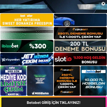
×
Betobet GİRİŞ İÇİN TIKLAYINIZ!