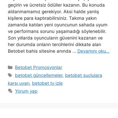
geçirin ve ücretsiz ödüller kazanın. Bu konuda
aldanmamamız gerekiyor. Aksi halde yanlış
kişilere para kaptırabilirsiniz. Takıma yakın
zamanda katılan yeni oyuncunun sahada uyum
ve performans sorunu yaşamadığı söylenebilir.
Son yıllarda oyuncuların güvenini kazanan ve
her durumda onların tercihlerini dikkate alan
Betobet bahis sitesine anında …
Devamını oku…
Kategoriler
Betobet Promosyonlar
Etiketler
betobet güncellemeler
,
betobet suçlulara
karşı uyarı
,
betobet tv izle
Yorum yap