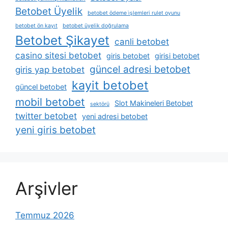
Betobet Üyelik
betobet ödeme i̇şlemleri rulet oyunu
betobet ön kayıt
betobet üyelik doğrulama
Betobet Şikayet
canli betobet
casino sitesi betobet
giris betobet
girisi betobet
güncel adresi betobet
giris yap betobet
kayit betobet
güncel betobet
mobil betobet
Slot Makineleri Betobet
sektörü
twitter betobet
yeni adresi betobet
yeni giris betobet
Arşivler
Temmuz 2026