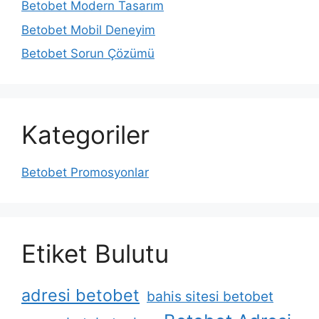
Betobet Modern Tasarım
Betobet Mobil Deneyim
Betobet Sorun Çözümü
Kategoriler
Betobet Promosyonlar
Etiket Bulutu
adresi betobet
bahis sitesi betobet