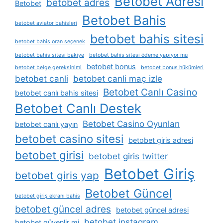
Betobet Adresi
betobet adres
Betobet
Betobet Bahis
betobet aviator bahisleri
betobet bahis sitesi
betobet bahis oran seçenek
betobet bahis sitesi bakiye
betobet bahis sitesi ödeme yapıyor mu
betobet bonus
betobet belge gereksinimi
betobet bonus hükümleri
betobet canli
betobet canli maç izle
Betobet Canlı Casino
betobet canlı bahis sitesi
Betobet Canlı Destek
Betobet Casino Oyunları
betobet canlı yayın
betobet casino sitesi
betobet giris adresi
betobet girisi
betobet giris twitter
Betobet Giriş
betobet giris yap
Betobet Güncel
betobet giriş ekranı bahis
betobet güncel adres
betobet güncel adresi
betobet instagram
betobet güvenlir mi