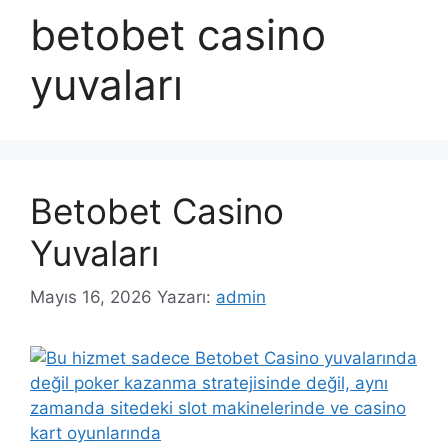
betobet casino
yuvaları
Betobet Casino
Yuvaları
Mayıs 16, 2026
Yazarı:
admin