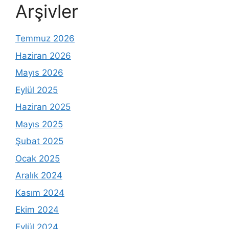
Arşivler
Temmuz 2026
Haziran 2026
Mayıs 2026
Eylül 2025
Haziran 2025
Mayıs 2025
Şubat 2025
Ocak 2025
Aralık 2024
Kasım 2024
Ekim 2024
Eylül 2024