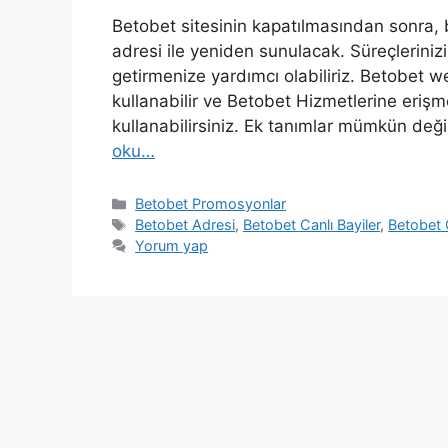
Betobet sitesinin kapatılmasından sonra, b
adresi ile yeniden sunulacak. Süreçleriniz
getirmenize yardımcı olabiliriz. Betobet 
kullanabilir ve Betobet Hizmetlerine erişm
kullanabilirsiniz. Ek tanımlar mümkün deği
oku…
Kategoriler
Betobet Promosyonlar
Etiketler
Betobet Adresi
,
Betobet Canlı Bayiler
,
Betobet 
Yorum yap