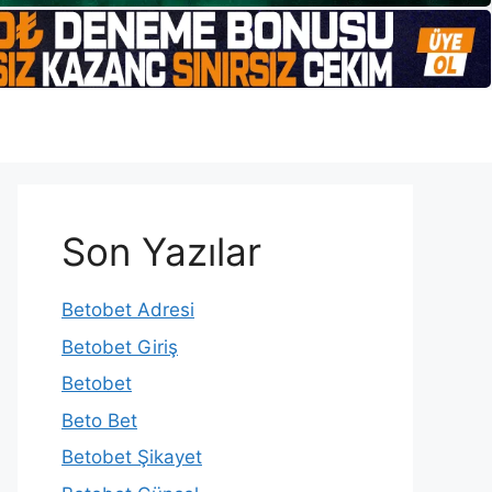
Son Yazılar
Betobet Adresi
Betobet Giriş
Betobet
Beto Bet
Betobet Şikayet