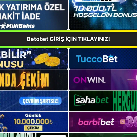
Betobet GİRİŞ İÇİN TIKLAYINIZ!