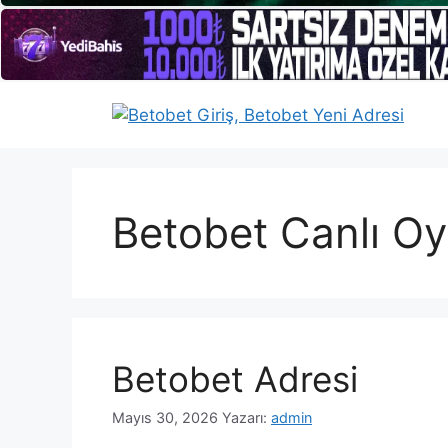
İçeriğe
atla
Betobet Canlı Oy
Betobet Adresi
Mayıs 30, 2026
Yazarı:
admin