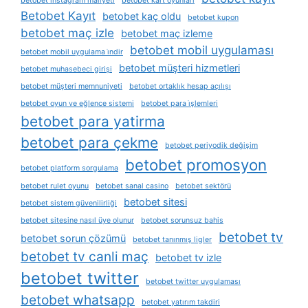
betobet instagram maliyeti
betobet kart oyunları
Betobet Kayıt
betobet kaç oldu
betobet kupon
betobet maç izle
betobet maç izleme
betobet mobil uygulaması
betobet mobil uygulama i̇ndir
betobet müşteri hizmetleri
betobet muhasebeci girişi
betobet müşteri memnuniyeti
betobet ortaklık hesap açılışı
betobet oyun ve eğlence sistemi
betobet para i̇şlemleri
betobet para yatirma
betobet para çekme
betobet periyodik değişim
betobet promosyon
betobet platform sorgulama
betobet rulet oyunu
betobet sanal casino
betobet sektörü
betobet sitesi
betobet sistem güvenilirliği
betobet sitesine nasıl üye olunur
betobet sorunsuz bahis
betobet tv
betobet sorun çözümü
betobet tanınmış ligler
betobet tv canli maç
betobet tv izle
betobet twitter
betobet twitter uygulaması
betobet whatsapp
betobet yatırım takdiri