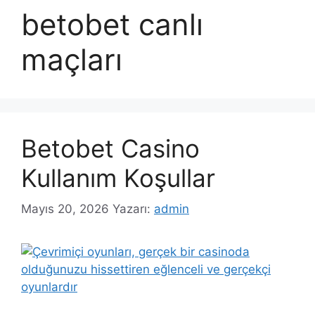
betobet canlı
maçları
Betobet Casino
Kullanım Koşullar
Mayıs 20, 2026
Yazarı:
admin