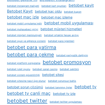
betobet kayit
betobet instagram maliyeti
betobet kart oyunları
Betobet Kayıt
betobet kaç oldu
betobet kupon
betobet maç izle
betobet maç izleme
betobet mobil uygulaması
betobet mobil uygulama i̇ndir
betobet müşteri hizmetleri
betobet muhasebeci girişi
betobet müşteri memnuniyeti
betobet ortaklık hesap açılışı
betobet oyun ve eğlence sistemi
betobet para i̇şlemleri
betobet para yatirma
betobet para çekme
betobet periyodik değişim
betobet promosyon
betobet platform sorgulama
betobet rulet oyunu
betobet sanal casino
betobet sektörü
betobet sitesi
betobet sistem güvenilirliği
betobet sitesine nasıl üye olunur
betobet sorunsuz bahis
betobet tv
betobet sorun çözümü
betobet tanınmış ligler
betobet tv canli maç
betobet tv izle
betobet twitter
betobet twitter uygulaması