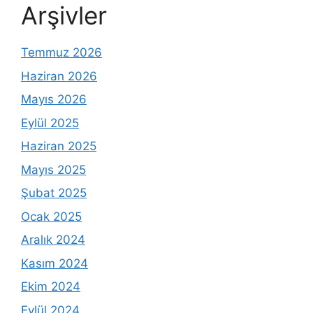
Arşivler
Temmuz 2026
Haziran 2026
Mayıs 2026
Eylül 2025
Haziran 2025
Mayıs 2025
Şubat 2025
Ocak 2025
Aralık 2024
Kasım 2024
Ekim 2024
Eylül 2024