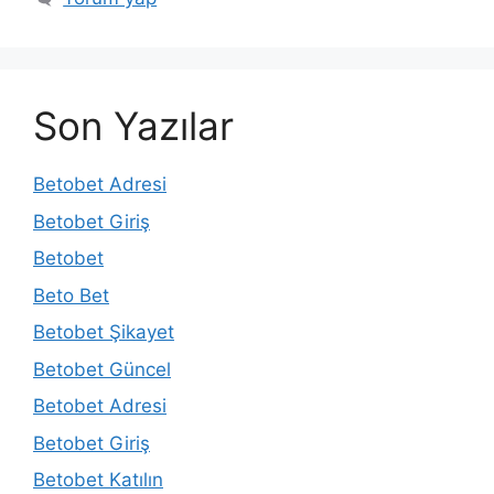
Son Yazılar
Betobet Adresi
Betobet Giriş
Betobet
Beto Bet
Betobet Şikayet
Betobet Güncel
Betobet Adresi
Betobet Giriş
Betobet Katılın