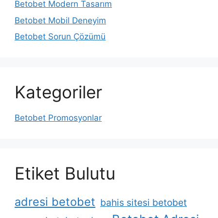
Betobet Modern Tasarım
Betobet Mobil Deneyim
Betobet Sorun Çözümü
Kategoriler
Betobet Promosyonlar
Etiket Bulutu
adresi betobet
bahis sitesi betobet