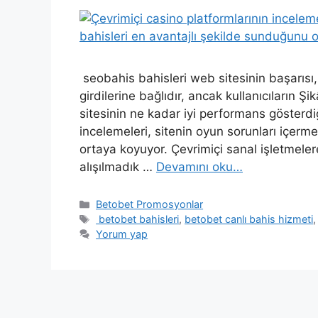
seobahis bahisleri web sitesinin başarısı
girdilerine bağlıdır, ancak kullanıcıların 
sitesinin ne kadar iyi performans gösterdiğ
incelemeleri, sitenin oyun sorunları içerm
ortaya koyuyor. Çevrimiçi sanal işletmelere
alışılmadık …
Devamını oku…
Kategoriler
Betobet Promosyonlar
Etiketler
betobet bahisleri
,
betobet canlı bahis hizmeti
Yorum yap