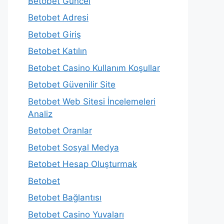
Betobet Güncel
Betobet Adresi
Betobet Giriş
Betobet Katılın
Betobet Casino Kullanım Koşullar
Betobet Güvenilir Site
Betobet Web Sitesi İncelemeleri
Analiz
Betobet Oranlar
Betobet Sosyal Medya
Betobet Hesap Oluşturmak
Betobet
Betobet Bağlantısı
Betobet Casino Yuvaları