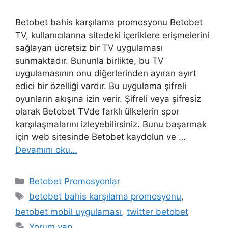
Betobet bahis karşılama promosyonu Betobet
TV, kullanıcılarına sitedeki içeriklere erişmelerini
sağlayan ücretsiz bir TV uygulaması
sunmaktadır. Bununla birlikte, bu TV
uygulamasının onu diğerlerinden ayıran ayırt
edici bir özelliği vardır. Bu uygulama şifreli
oyunların akışına izin verir. Şifreli veya şifresiz
olarak Betobet TVde farklı ülkelerin spor
karşılaşmalarını izleyebilirsiniz. Bunu başarmak
için web sitesinde Betobet kaydolun ve …
Devamını oku…
Kategoriler
Betobet Promosyonlar
Etiketler
betobet bahis karşılama promosyonu
,
betobet mobil uygulaması
,
twitter betobet
Yorum yap