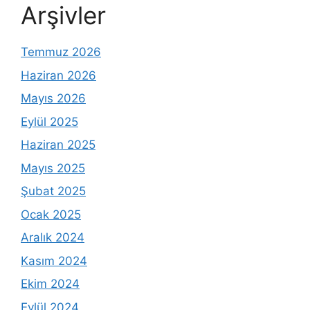
Arşivler
Temmuz 2026
Haziran 2026
Mayıs 2026
Eylül 2025
Haziran 2025
Mayıs 2025
Şubat 2025
Ocak 2025
Aralık 2024
Kasım 2024
Ekim 2024
Eylül 2024