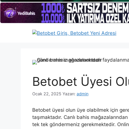
İçeriğe
atla
Betobet Üyesi O
Ocak 22, 2025
Yazarı:
admin
Betobet üyesi olun üye olabilmek için ge
taşımaktadır. Canlı bahis mağazalarından 
tek tek göndermeniz gerekmektedir. Onlin