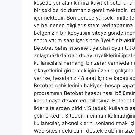
köşede yer alan kırmızı kayıt ol butonuna 
bir şekilde doldurmanız gerekmektedir. İstedi
içermektedir. Son derece yüksek limitlerl
ve belirlenen bilgiler sistem veri tabanın
belgenizin bir kopyasını siteye göndermen
sonra yarım saat içerisinde üyeliğiniz aktif
Betobet bahis sitesine üye olan oyun tutku
anlaşmazlıklardan dolayı üyeliklerini ipta
kullanıcılara herhangi bir zarar vermeden 
şikayetlerini gidermek için özenle çalışma
verirse, hesabınız 48 saat içinde kapatılaca
Betobet bahislerinin bakiyesi hesap kapa
programının Betobet hesabı nasıl bölümün
kapatmaya devam edebilirsiniz. Betobet 
lider sitelerden biridir. Sitedeki kullanıcı 
gelmektedir. Siteden memnun kalmadığını 
kullanıcılar, aboneliklerini sonlandırmak iç
Web sitesindeki canlı destek ekibinin siz