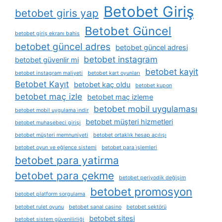
Betobet Giriş
betobet giris yap
Betobet Güncel
betobet giriş ekranı bahis
betobet güncel adres
betobet güncel adresi
betobet instagram
betobet güvenlir mi
betobet kayit
betobet instagram maliyeti
betobet kart oyunları
Betobet Kayıt
betobet kaç oldu
betobet kupon
betobet maç izle
betobet maç izleme
betobet mobil uygulaması
betobet mobil uygulama i̇ndir
betobet müşteri hizmetleri
betobet muhasebeci girişi
betobet müşteri memnuniyeti
betobet ortaklık hesap açılışı
betobet oyun ve eğlence sistemi
betobet para i̇şlemleri
betobet para yatirma
betobet para çekme
betobet periyodik değişim
betobet promosyon
betobet platform sorgulama
betobet rulet oyunu
betobet sanal casino
betobet sektörü
betobet sitesi
betobet sistem güvenilirliği