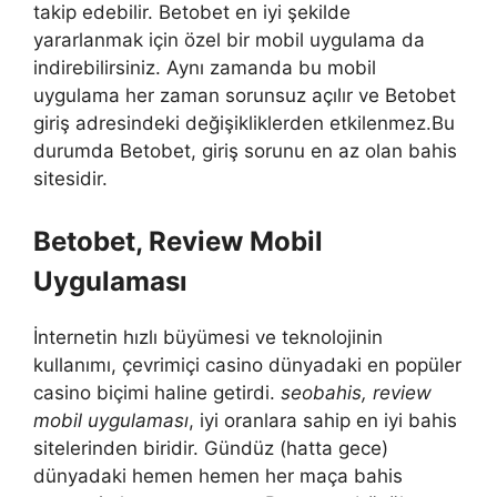
takip edebilir. Betobet en iyi şekilde
yararlanmak için özel bir mobil uygulama da
indirebilirsiniz. Aynı zamanda bu mobil
uygulama her zaman sorunsuz açılır ve Betobet
giriş adresindeki değişikliklerden etkilenmez.Bu
durumda Betobet, giriş sorunu en az olan bahis
sitesidir.
Betobet, Review Mobil
Uygulaması
İnternetin hızlı büyümesi ve teknolojinin
kullanımı, çevrimiçi casino dünyadaki en popüler
casino biçimi haline getirdi.
seobahis, review
mobil uygulaması
, iyi oranlara sahip en iyi bahis
sitelerinden biridir. Gündüz (hatta gece)
dünyadaki hemen hemen her maça bahis