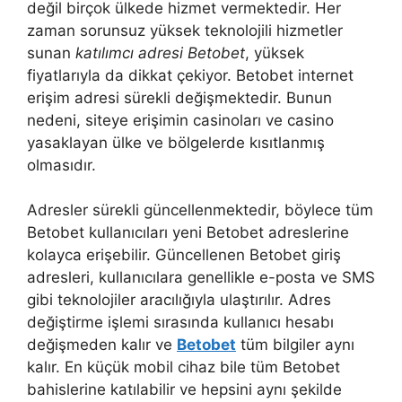
değil birçok ülkede hizmet vermektedir. Her
zaman sorunsuz yüksek teknolojili hizmetler
sunan
katılımcı adresi Betobet
, yüksek
fiyatlarıyla da dikkat çekiyor. Betobet internet
erişim adresi sürekli değişmektedir. Bunun
nedeni, siteye erişimin casinoları ve casino
yasaklayan ülke ve bölgelerde kısıtlanmış
olmasıdır.
Adresler sürekli güncellenmektedir, böylece tüm
Betobet kullanıcıları yeni Betobet adreslerine
kolayca erişebilir. Güncellenen Betobet giriş
adresleri, kullanıcılara genellikle e-posta ve SMS
gibi teknolojiler aracılığıyla ulaştırılır. Adres
değiştirme işlemi sırasında kullanıcı hesabı
değişmeden kalır ve
Betobet
tüm bilgiler aynı
kalır. En küçük mobil cihaz bile tüm Betobet
bahislerine katılabilir ve hepsini aynı şekilde