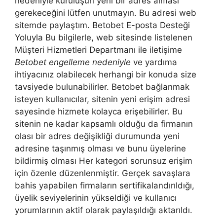
nedeniyle kuruluşun yeni bir adres alması
gerekeceğini lütfen unutmayın. Bu adresi web
sitemde paylaştım. Betobet E-posta Desteği
Yoluyla Bu bilgilerle, web sitesinde listelenen
Müşteri Hizmetleri Departmanı ile iletişime
Betobet engelleme nedeniyle
ve yardıma
ihtiyacınız olabilecek herhangi bir konuda size
tavsiyede bulunabilirler. Betobet bağlanmak
isteyen kullanıcılar, sitenin yeni erişim adresi
sayesinde hizmete kolayca erişebilirler. Bu
sitenin ne kadar kapsamlı olduğu da firmanın
olası bir adres değişikliği durumunda yeni
adresine taşınmış olması ve bunu üyelerine
bildirmiş olması Her kategori sorunsuz erişim
için özenle düzenlenmiştir. Gerçek savaşlara
bahis yapabilen firmaların sertifikalandırıldığı,
üyelik seviyelerinin yükseldiği ve kullanıcı
yorumlarının aktif olarak paylaşıldığı aktarıldı.