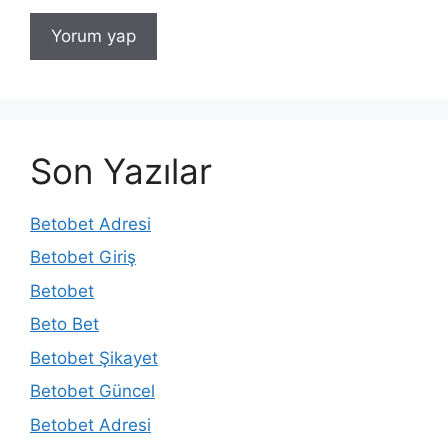
Son Yazılar
Betobet Adresi
Betobet Giriş
Betobet
Beto Bet
Betobet Şikayet
Betobet Güncel
Betobet Adresi