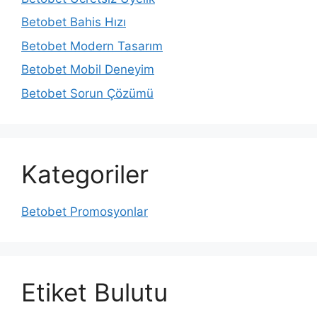
Betobet Bahis Hızı
Betobet Modern Tasarım
Betobet Mobil Deneyim
Betobet Sorun Çözümü
Kategoriler
Betobet Promosyonlar
Etiket Bulutu