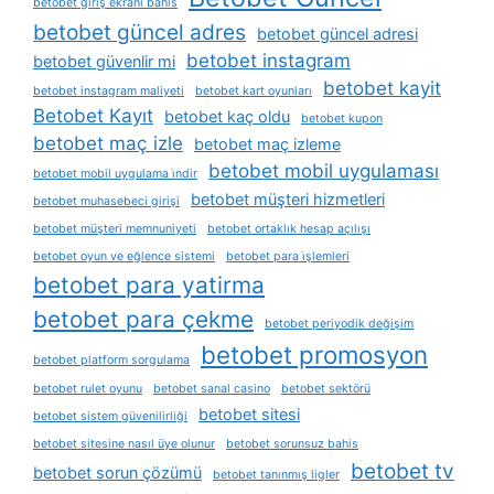
betobet giriş ekranı bahis
betobet güncel adres
betobet güncel adresi
betobet instagram
betobet güvenlir mi
betobet kayit
betobet instagram maliyeti
betobet kart oyunları
Betobet Kayıt
betobet kaç oldu
betobet kupon
betobet maç izle
betobet maç izleme
betobet mobil uygulaması
betobet mobil uygulama i̇ndir
betobet müşteri hizmetleri
betobet muhasebeci girişi
betobet müşteri memnuniyeti
betobet ortaklık hesap açılışı
betobet oyun ve eğlence sistemi
betobet para i̇şlemleri
betobet para yatirma
betobet para çekme
betobet periyodik değişim
betobet promosyon
betobet platform sorgulama
betobet rulet oyunu
betobet sanal casino
betobet sektörü
betobet sitesi
betobet sistem güvenilirliği
betobet sitesine nasıl üye olunur
betobet sorunsuz bahis
betobet tv
betobet sorun çözümü
betobet tanınmış ligler