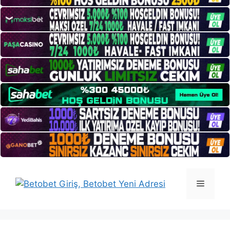
İçeriğe
atla
Menü