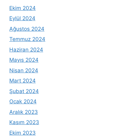
Ekim 2024
Eylül 2024
Ağustos 2024
Temmuz 2024
Haziran 2024
Mayıs 2024
Nisan 2024
Mart 2024
Şubat 2024
Ocak 2024
Aralık 2023
Kasım 2023
Ekim 2023