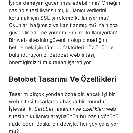
İyi bir deneyim güven inşa edebilir mi? Örneğin,
casino sitesi lisanslı mı, kullanıcı verilerini
korumak için SSL şifreleme kullanıyor mu?
Oyunları bağımsız ve kanıtlanmış mı? Yalnızca
güvenilir ödeme yöntemlerini mi kullanıyorlar?
Bir web sitesinin güvenilir olup olmadığını
belirlemek için tüm bu faktörleri göz önünde
bulunduruyoruz. Betobet web sitesi,
önerdiğimiz tüm kutuları işaretliyor.
Betobet Tasarımı Ve Özellikleri
Tasarım birçok yönden özneldir, ancak iyi bir
web sitesi tasarlamak başka bir konudur.
İşlevsellik,
Betobet tasarımı ve özellikleri
web
sitesinin kullanıcı arayüzünün bu basit yönünü
ifade eder. Başka bir deyişle, her şey çalışıyor
mu?