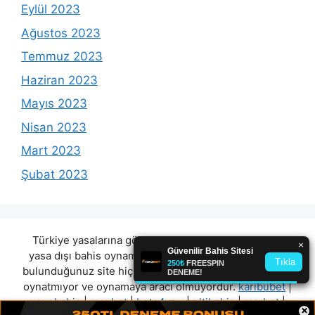
Eylül 2023
Ağustos 2023
Temmuz 2023
Haziran 2023
Mayıs 2023
Nisan 2023
Mart 2023
Şubat 2023
Türkiye yasalarına göre 7258 sayılı kanun uyarınca
yasa dışı bahis oynamanın cezaları mevcuttur. Şu an
bulunduğunuz site hiç bir şekilde illegal bahis oyunları
oynatmıyor ve oynamaya aracı olmuyordur.
karibubet
|
vevobahis
|
meybet
|
bets4you
|
ultibahis
|
marbet
|
×