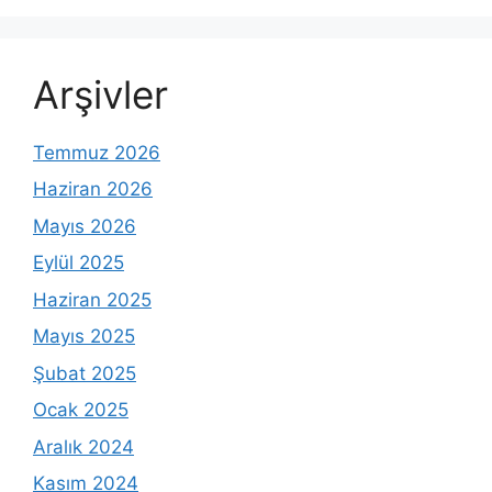
Arşivler
Temmuz 2026
Haziran 2026
Mayıs 2026
Eylül 2025
Haziran 2025
Mayıs 2025
Şubat 2025
Ocak 2025
Aralık 2024
Kasım 2024