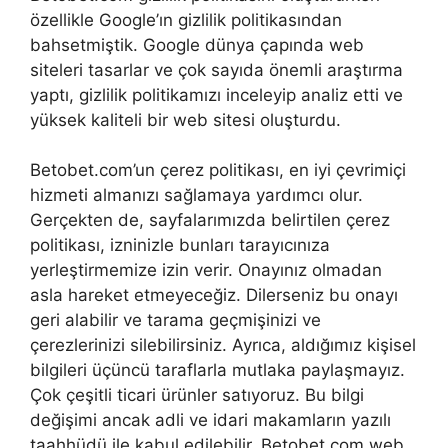
özellikle Google’ın gizlilik politikasından
bahsetmiştik. Google dünya çapında web
siteleri tasarlar ve çok sayıda önemli araştırma
yaptı, gizlilik politikamızı inceleyip analiz etti ve
yüksek kaliteli bir web sitesi oluşturdu.
Betobet.com’un çerez politikası, en iyi çevrimiçi
hizmeti almanızı sağlamaya yardımcı olur.
Gerçekten de, sayfalarımızda belirtilen çerez
politikası, izninizle bunları tarayıcınıza
yerleştirmemize izin verir. Onayınız olmadan
asla hareket etmeyeceğiz. Dilerseniz bu onayı
geri alabilir ve tarama geçmişinizi ve
çerezlerinizi silebilirsiniz. Ayrıca, aldığımız kişisel
bilgileri üçüncü taraflarla mutlaka paylaşmayız.
Çok çeşitli ticari ürünler satıyoruz. Bu bilgi
değişimi ancak adli ve idari makamların yazılı
taahhüdü ile kabul edilebilir. Betobet.com web