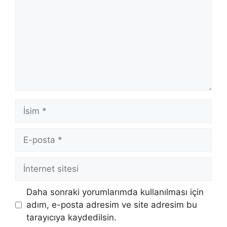
İsim
E-
posta
İnternet
sitesi
Daha sonraki yorumlarımda kullanılması için
adım, e-posta adresim ve site adresim bu
tarayıcıya kaydedilsin.